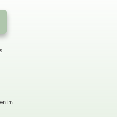
s
n
men im