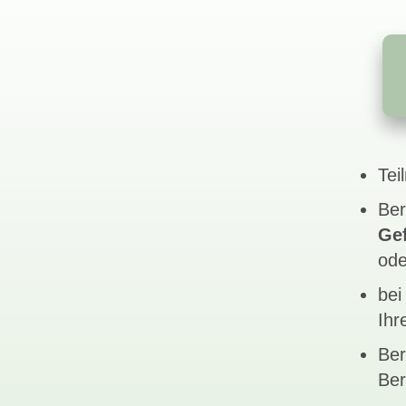
Tei
Ber
Ge
od
bei
Ihr
Be
Ber