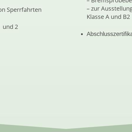
– Bremsprobeber
– zur Ausstellun
on Sperrfahrten
Klasse A und B2
1 und 2
Abschlusszertifik