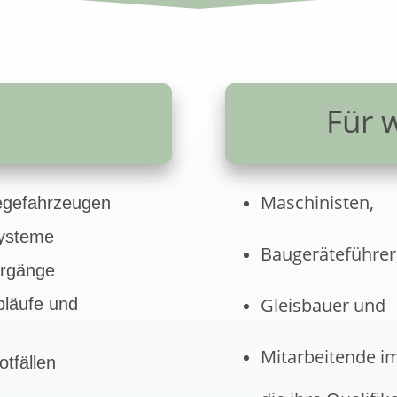
Für 
Maschinisten,
egefahrzeugen
Systeme
Baugeräteführer
orgänge
Gleisbauer und
bläufe und
Mitarbeitende i
tfällen