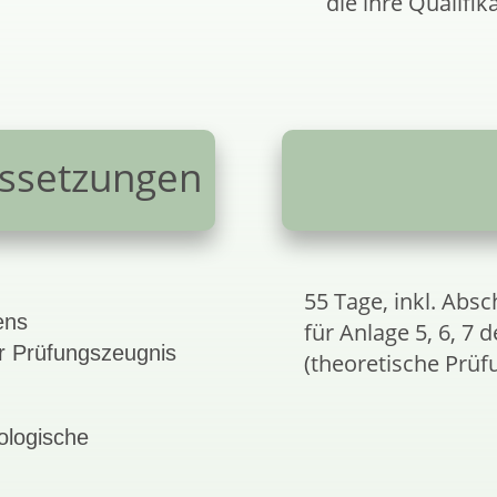
die ihre Qualifi
ssetzungen
55 Tage, inkl. Abs
ens
für Anlage 5, 6, 7 d
r Prüfungszeugnis
(theoretische Prü
ologische