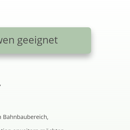
wen geeignet
,
m Bahnbaubereich,