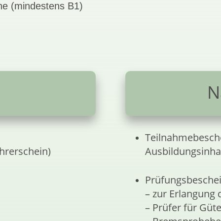
he (mindestens B1)
N
Teilnahmebesch
hrerschein)
Ausbildungsinha
Prüfungsbesche
– zur Erlangung 
– Prüfer für Güt