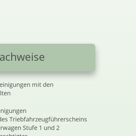
achweise
einigungen mit den
lten
inigungen
des Triebfahrzeugführerscheins
erwagen Stufe 1 und 2