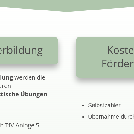
erbildung
Kost
Förder
ulung
werden die
oren
ktische Übungen
Selbstzahler
Übernahme durch
h TfV Anlage 5