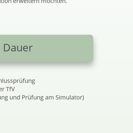
kation erweitern möchten.
Dauer
chlussprüfung
er TfV
fung und Prüfung am Simulator)